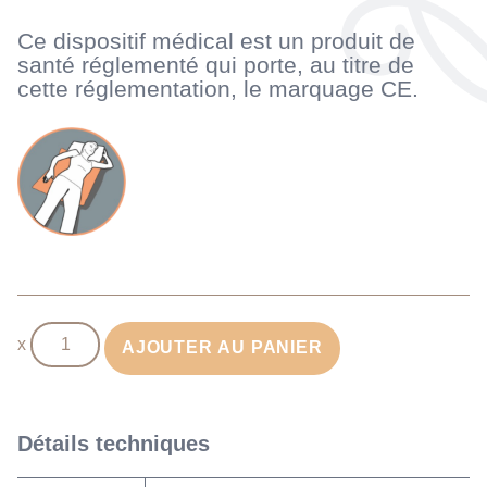
Ce dispositif médical est un produit de
santé réglementé qui porte, au titre de
cette réglementation, le marquage CE.
quantité
AJOUTER AU PANIER
de
Coussin
de
calage
Détails techniques
à
patte