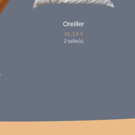
Oreiller
46,14
€
2 taille(s)
e