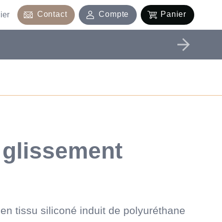
Contact
Compte
Panier
ier
 glissement
en tissu siliconé induit de polyuréthane