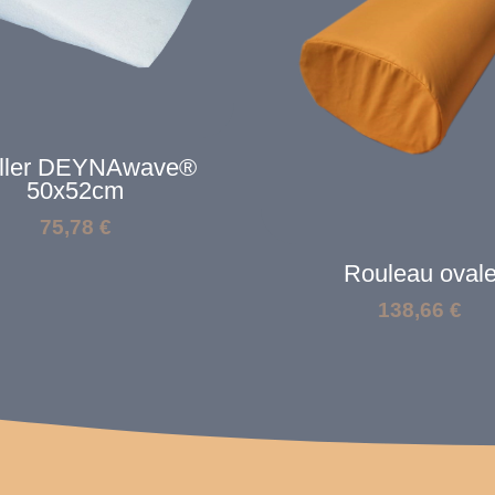
iller DEYNAwave®
50x52cm
75,78
€
Rouleau oval
138,66
€