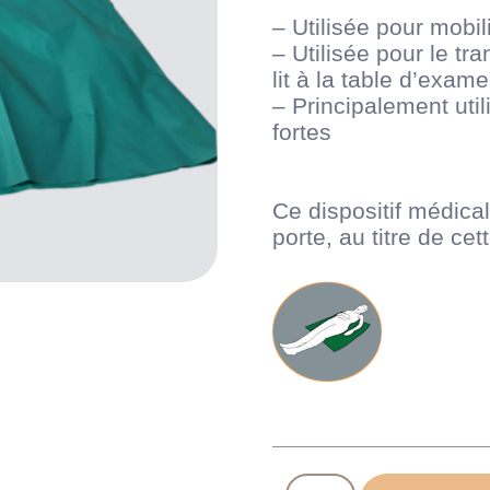
– Utilisée pour mobili
– Utilisée pour le tra
lit à la table d’exam
– Principalement uti
fortes
Ce dispositif médica
porte, au titre de c
quantité