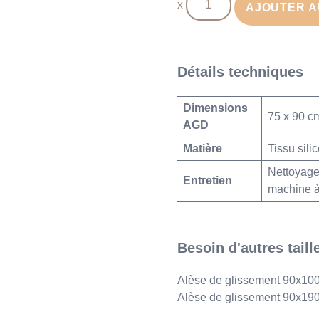
AJOUTER A
de
Alèse
de
glissement
Détails techniques
75x90cm
Dimensions
75 x 90 c
AGD
Matière
Tissu sili
Nettoyage 
Entretien
machine à
Besoin d'autres taill
Alèse de glissement 90x10
Alèse de glissement 90x19