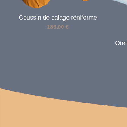
Coussin de calage réniforme
186,00
€
Ore