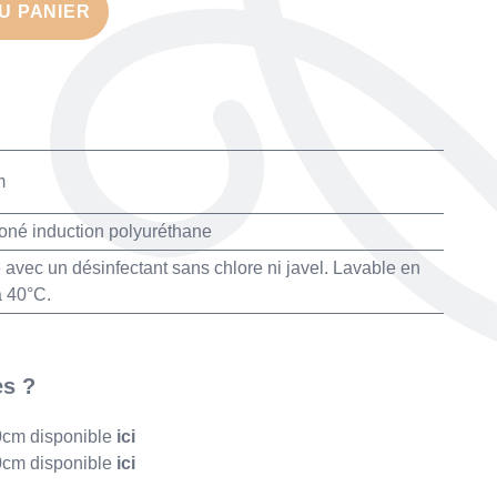
U PANIER
m
coné induction polyuréthane
avec un désinfectant sans chlore ni javel. Lavable en
 40°C.
es ?
0cm disponible
ici
0cm disponible
ici