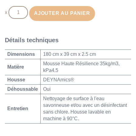
quantité
AJOUTER AU PANIER
de
Protection
de
barrière
Détails techniques
de
lit
Dimensions
180 cm x 39 cm x 2.5 cm
180cm
Mousse Haute Résilience 35kg/m3,
Matière
kPa4.5
Housse
DEYNAmics®
Déhoussable
Oui
Nettoyage de surface à l'eau
savonneuse et/ou avec un désinfectant
Entretien
sans chlore. Housse lavable en
machine à 90°C.