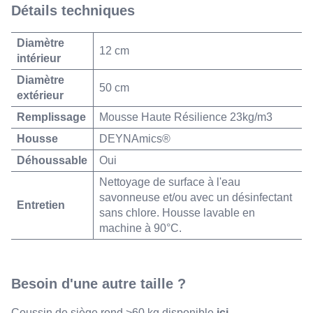
siège
Détails techniques
rond
<
Diamètre
60
12 cm
intérieur
kg
Diamètre
50 cm
extérieur
Remplissage
Mousse Haute Résilience 23kg/m3
Housse
DEYNAmics®
Déhoussable
Oui
Nettoyage de surface à l'eau
savonneuse et/ou avec un désinfectant
Entretien
sans chlore. Housse lavable en
machine à 90°C.
Besoin d'une autre taille ?
Coussin de siège rond >60 kg disponible
ici